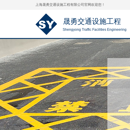
上海晟勇交通设施工程有限公司官网欢迎您！
晟勇交通设施工程
Shengyong Traffic Facilities Engineering