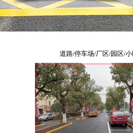
道路/停车场/厂区/园区/小