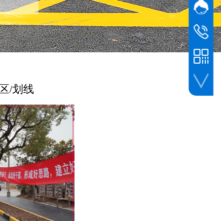
网站客
在线
联系电话
在线
021-617
联系电话
1352481
联系电话
区/划线
1520183
手机扫一扫