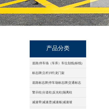
产品分类
道路|停车场（车库）车位划线(标线)
标志牌|立杆|F杆|龙门架
道路标志牌|停车场标志牌|交通标志
警示柱|分道柱|反光柱|隔离柱
减速带|减速垄|减速板|减速坡